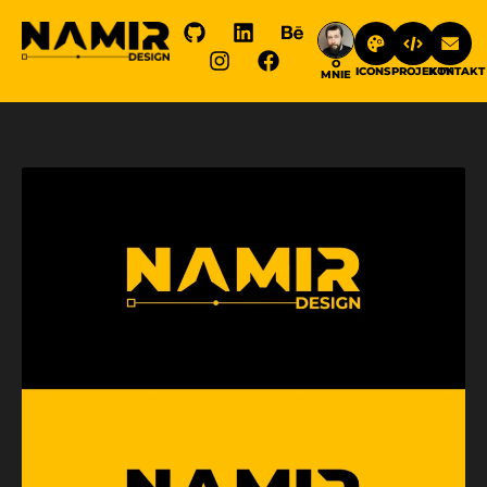
do
treści
O
ICONS
PROJEKTY
KONTAKT
MNIE