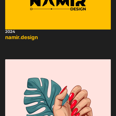
2024
namir.design