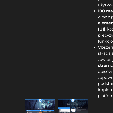
użytko
100 ma
wraz z
elemen
(UI)
, k
precyz
funkcjo
Obszer
składaj
zawier
stron
s
opisów 
zapewni
podstaw
impleme
platfor