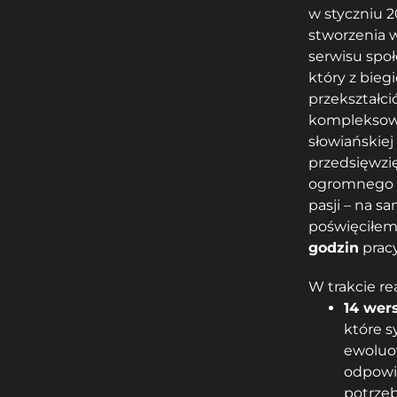
w styczniu 2
stworzenia 
serwisu spo
który z bieg
przekształci
kompleksow
słowiańskiej 
przedsięwzi
ogromnego 
pasji – na s
poświęciłe
godzin
pracy
W trakcie rea
14 wer
które 
ewoluo
odpowi
potrzeb