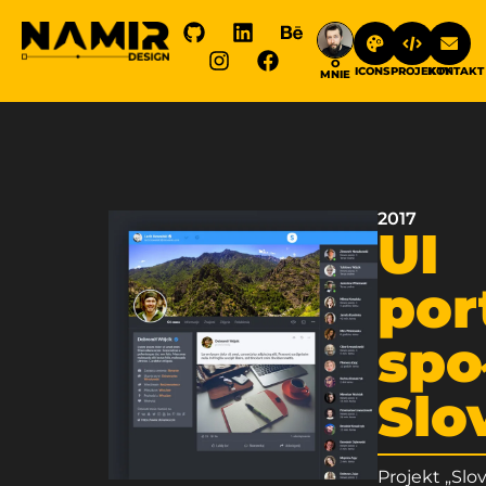
O
ICONS
PROJEKTY
KONTAKT
MNIE
2017
UI
por
spo
Slo
Projekt „Slov