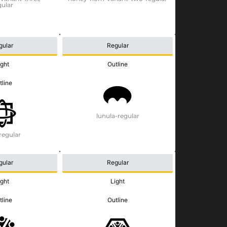
gular
gular
Regular
ight
Outline
tline
lunula-regular
regular
gular
Regular
ight
Light
tline
Outline