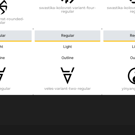
swastika-kolovrat-variant-four-
swastika-kolovr
regular
re
vrat-rounded-
lar
lar
Regular
Re
ht
Light
L
ine
Outline
Ou
egular
veles-variant-two-regular
yinyan