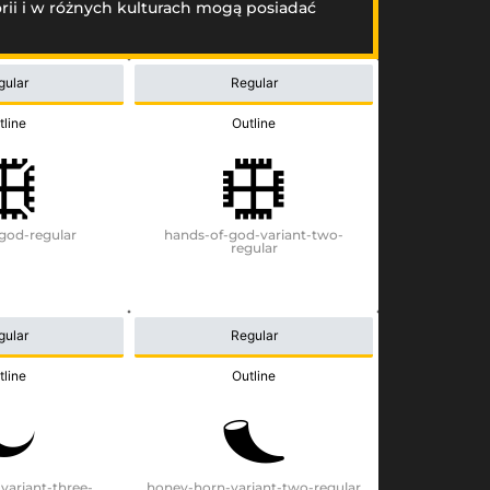
rii i w różnych kulturach mogą posiadać
gular
Regular
tline
Outline
god-regular
hands-of-god-variant-two-
regular
gular
Regular
tline
Outline
variant-three-
honey-horn-variant-two-regular