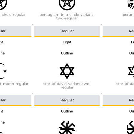
circle-regular
pentagram-in-a-circle-variant-
perun
two-regular
lar
Regular
Re
ht
Light
L
ine
Outline
Ou
nt-moon-regular
star-of-david-variant-two-
star-of-d
regular
lar
Regular
Re
ht
Outline
Ou
ine