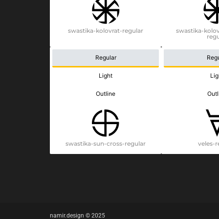
swastika-kolovrat-regular
swastika-kolo
regu
Regular
Regu
Light
Lig
Outline
Outl
swastika-sun-cross-regular
veles-r
namir.design © 2025