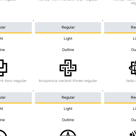
re
lar
Regular
Re
ht
Light
L
ine
Outline
Ou
nt-two-regular
kruszwica-variant-three-regular
lada-
lar
Regular
Re
ht
Light
L
ine
Outline
Ou