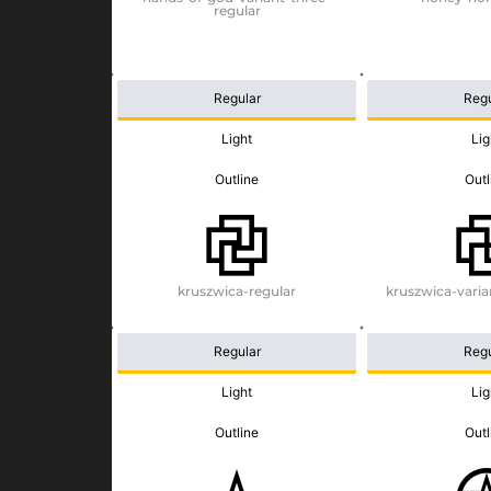
regular
Regular
Regu
Light
Lig
Outline
Outl
kruszwica-regular
kruszwica-varia
Regular
Regu
Light
Lig
Outline
Outl