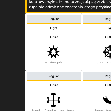
kontrowersyjne. Mimo to znajdują się w zbior
zupełnie odmienne znaczenia, czego przykład
Regular
Regu
Light
Lig
Outline
Outl
bahai-regular
buddhism
Regular
Regu
Outline
Outl
hands-of-god-variant-three-
honey-hor