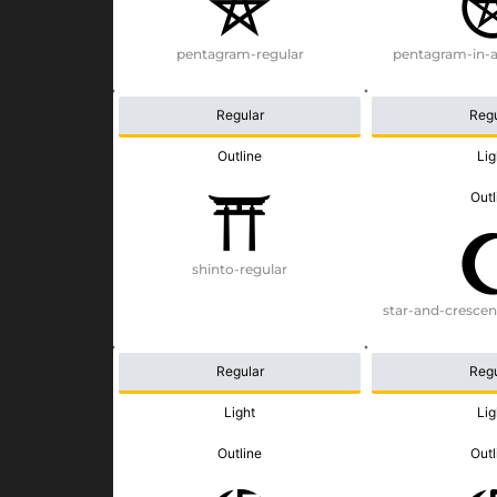
pentagram-regular
pentagram-in-a-
Regular
Regu
Outline
Lig
Outl
shinto-regular
star-and-cresce
Regular
Regu
Light
Lig
Outline
Outl