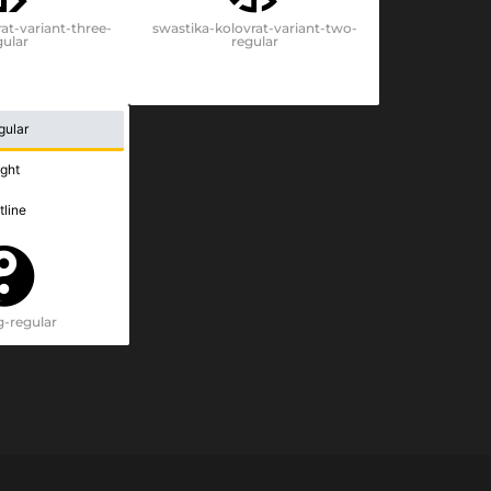
at-variant-three-
swastika-kolovrat-variant-two-
gular
regular
gular
ight
tline
g-regular