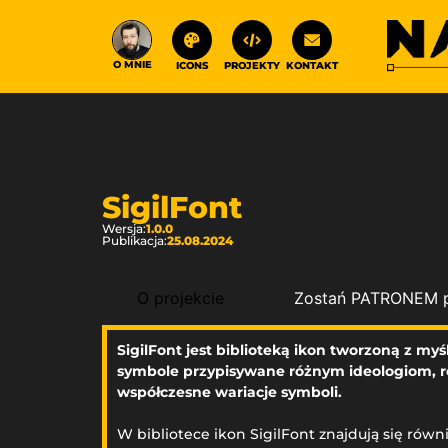
O MNIE
ICONS
PROJEKTY
KONTAKT
SigilFont
Wersja:
1.0.0
Publikacja:
25.08.2024
O projekcie
Zostań PATRONEM p
SigilFont jest biblioteką ikon tworzoną z myś
symbole przypisywane różnym ideologiom, re
współczesne wariacje symboli.
W bibliotece ikon SigilFont znajdują się równi