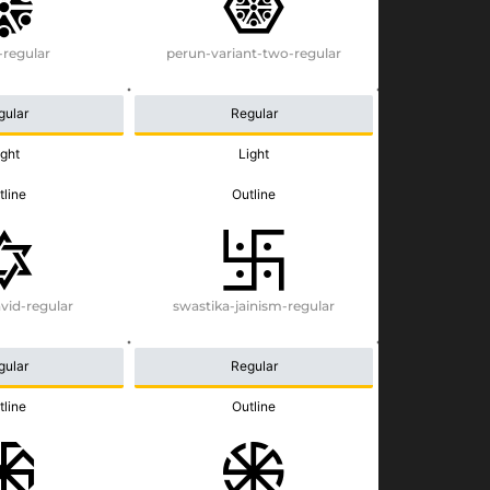
-regular
perun-variant-two-regular
gular
Regular
ight
Light
tline
Outline
avid-regular
swastika-jainism-regular
gular
Regular
tline
Outline