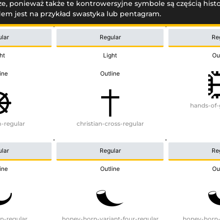
ze, ponieważ także te kontrowersyjne symbole są częścią histo
em jest na przykład swastyka lub pentagram.
lar
Regular
Re
ht
Light
Ou
ine
Outline
hands-of-
-regular
christian-cross-regular
lar
Regular
Re
ine
Outline
Ou
n-regular
honey-horn-variant-four-regular
honey-horn-