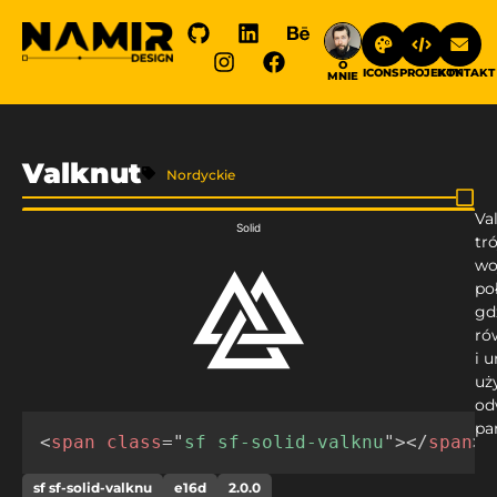
O
ICONS
PROJEKTY
KONTAKT
MNIE
Valknut
Nordyckie
Va
Solid
tr
wo
po
gd
ró
i 
uż
od
pa
<
span
class
=
"
sf sf-solid-valknu
"
>
</
span
>
sf sf-solid-valknu
e16d
2.0.0