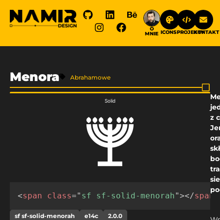
O
ICONS
PROJEKTY
KONTAKT
MNIE
Menora
Abrahamowe
Me
Solid
je
z 
Je
or
sk
bo
tr
si
po
<
span
class
=
"
sf sf-solid-menorah
"
>
</
span
>
sf sf-solid-menorah
e14c
2.0.0
Ws