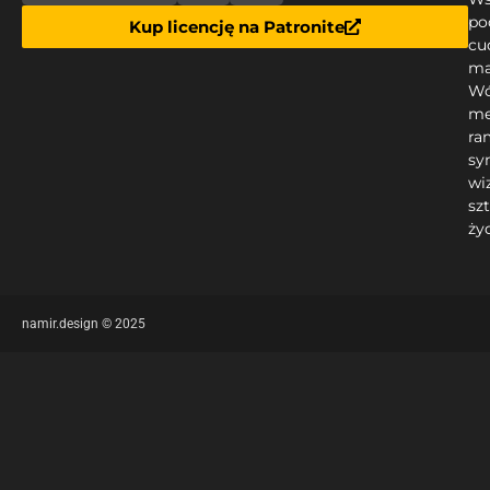
po
Kup licencję na Patronite
cu
ma
Wó
me
ra
sy
wi
sz
ży
namir.design © 2025